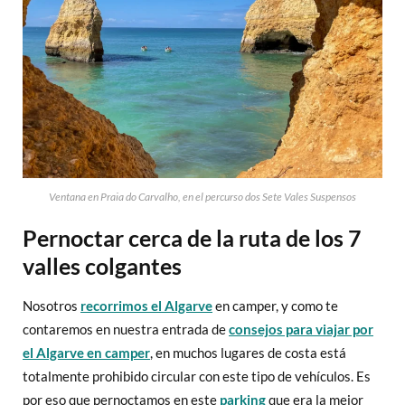
Ventana en Praia do Carvalho, en el percurso dos Sete Vales Suspensos
Pernoctar cerca de la ruta de los 7
valles colgantes
Nosotros
recorrimos el Algarve
en camper, y como te
contaremos en nuestra entrada de
consejos para viajar por
el Algarve en camper
, en muchos lugares de costa está
totalmente prohibido circular con este tipo de vehículos. Es
por eso que pernoctamos en este
parking
que era la mejor