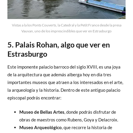
Vistas a la los Ponts Couverts, la Catedral y la Petit France desde la presa
Vauvan, uno de los imprescindibles que ver en Estrasburgo
5. Palais Rohan, algo que ver en
Estrasburgo
Este imponente palacio barroco del siglo XVIII, es una joya
de la arquitectura que además alberga hoy en día tres
importantes museos que atraen a los interesados en el arte,
la arqueología y la historia. Dentro de este antiguo palacio
episcopal podrás encontrar:
Museo de Bellas Artes
, donde podrás disfrutar de
obras de maestros como Rubens, Goya y Delacroix.
Museo Arqueológico
, que recorre la historia de