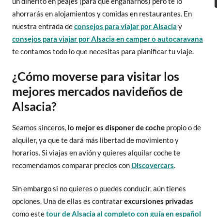
un dinerito en peajes (para que engañarnos) pero te lo
ahorrarás en alojamientos y comidas en restaurantes. En
nuestra entrada de
consejos para viajar por Alsacia
y
consejos para viajar por Alsacia en camper o autocaravana
te contamos todo lo que necesitas para planificar tu viaje.
¿Cómo moverse para visitar los
mejores mercados navideños de
Alsacia?
Seamos sinceros,
lo mejor es disponer de coche
propio o de
alquiler, ya que te dará más libertad de movimiento y
horarios. Si viajas en avión y quieres alquilar coche te
recomendamos comparar precios con
Discovercars
.
Sin embargo si no quieres o puedes conducir, aún tienes
opciones. Una de ellas es contratar
excursiones privadas
como este
tour de Alsacia al completo con guía en español