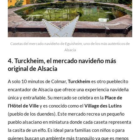
Casetas del mercado navideño de Eguisheim, uno de los más auténticos de
Alsacia
4. Turckheim, el mercado navideño más
original de Alsacia
A solo 10 minutos de Colmar,
Turckheim
es otro pueblecito
encantador de Alsacia que ofrece una experiencia navideña
única y entrañable. Su mercado se celebra en la
Place de
l’Hôtel de Ville
y es conocido como el
Village des Lutins
(pueblo de los duendes). Este mercado recrea un pequeño
pueblo alsaciano en miniatura donde cada caseta representa
la casita de un elfo. Es ideal para familias con niños o para
quienes buscan un ambiente más tranquilo ya que es menos