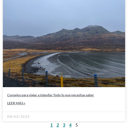
Consejos para viajar a Islandia: Todo lo que necesitas saber
LEER MÁS »
08/03/2025
1
2
3
4
5