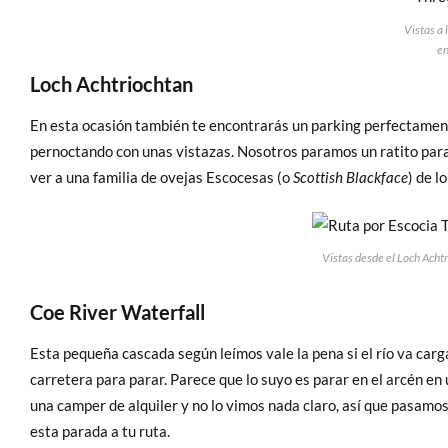
Vistas a 
en
Loch Achtriochtan
En esta ocasión también te encontrarás un parking perfectamen
pernoctando con unas vistazas. Nosotros paramos un ratito para d
ver a una familia de ovejas Escocesas (o
Scottish Blackface
) de l
Vistas desde el Loch Achtr
Coe River Waterfall
Esta pequeña cascada según leímos vale la pena si el río va car
carretera para parar. Parece que lo suyo es parar en el arcén e
una camper de alquiler y no lo vimos nada claro, así que pasamos
esta parada a tu ruta.