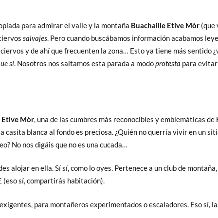
ropiada para admirar el valle y la montaña
Buachaille Etive Mòr
(que
ciervos
salvajes
. Pero cuando buscábamos información acabamos leye
 ciervos y de ahí que frecuenten la zona… Esto ya tiene más sentido 
ue sí
. Nosotros nos saltamos esta parada a modo
protesta
para evitar
 Etive Mòr
, una de las cumbres más reconocibles y emblemáticas de 
n la casita blanca al fondo es preciosa. ¿Quién no querría vivir en un sit
eo? No nos digáis que no es una cucada…
es alojar en ella. Sí sí, como lo oyes. Pertenece a un club de montaña
 (eso sí, compartirás habitación).
 exigentes, para montañeros experimentados o escaladores. Eso sí, la