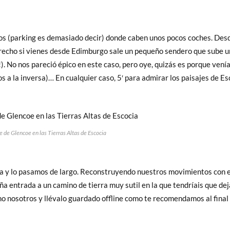
ros (parking es demasiado decir) donde caben unos pocos coches. Des
derecho si vienes desde Edimburgo sale un pequeño sendero que sube 
). No nos pareció épico en este caso, pero oye, quizás es porque ven
os a la inversa)… En cualquier caso, 5′ para admirar los paisajes de E
e de Glencoe en las Tierras Altas de Escocia
da y lo pasamos de largo. Reconstruyendo nuestros movimientos con 
 entrada a un camino de tierra muy sutil en la que tendríais que dej
o nosotros y llévalo guardado offline como te recomendamos al final