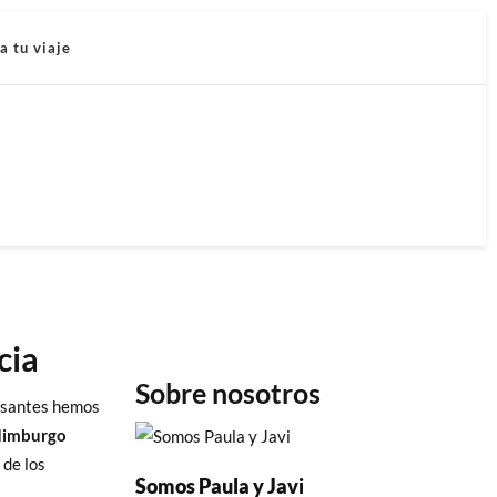
a tu viaje
cia
Sobre nosotros
esantes hemos
Edimburgo
 de los
Somos Paula y Javi