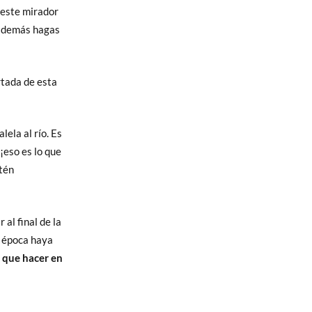
n este mirador
 además hagas
rtada de esta
ela al río. Es
¡eso es lo que
stén
al final de la
a época haya
s que hacer en