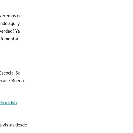
 veremos de
ndo aquí y
¿verdad? Ya
 fomentar
Escocia. Su
io así? Bueno,
,
Scottish
s vistas desde