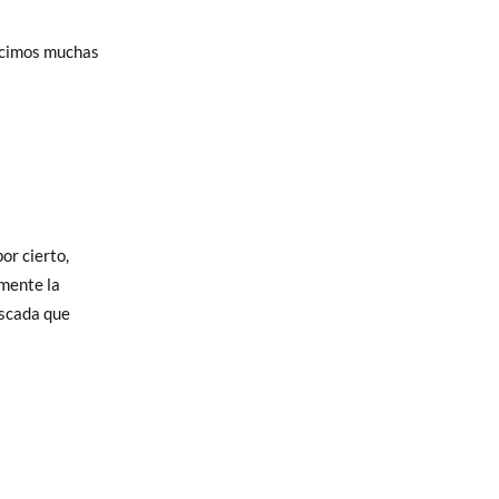
hicimos muchas
or cierto,
amente la
ascada que