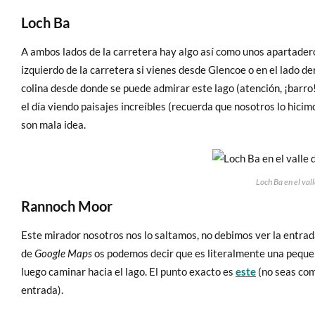
Loch Ba
A ambos lados de la carretera hay algo así como unos apartade
izquierdo de la carretera si vienes desde Glencoe o en el lado 
colina desde donde se puede admirar este lago (atención, ¡barro!
el día viendo paisajes increíbles (recuerda que nosotros lo hicim
son mala idea.
Loch Ba en el vall
Rannoch Moor
Este mirador nosotros nos lo saltamos, no debimos ver la entra
de
Google Maps
os podemos decir que es literalmente una pequeña
luego caminar hacia el lago. El punto exacto es
este
(no seas com
entrada).