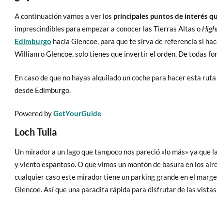
A continuación vamos a ver los
principales puntos de interés q
imprescindibles para empezar a conocer las Tierras Altas o
High
Edimburgo
hacia Glencoe, para que te sirva de referencia si ha
William o Glencoe, solo tienes que invertir el orden. De todas f
En caso de que no hayas alquilado un coche para hacer esta ruta
desde Edimburgo.
Powered by
GetYourGuide
Loch Tulla
Un mirador a un lago que tampoco nos pareció «lo más» ya que la
y viento espantoso. O que vimos un montón de basura en los al
cualquier caso este mirador tiene un parking grande en el marge
Glencoe. Así que una paradita rápida para disfrutar de las vistas