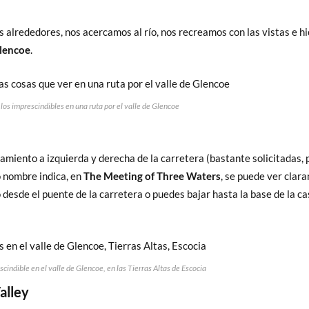
 alrededores, nos acercamos al río, nos recreamos con las vistas e 
Glencoe
.
los imprescindibles en una ruta por el valle de Glencoe
miento a izquierda y derecha de la carretera (bastante solicitadas, p
 nombre indica, en
The Meeting of Three Waters
, se puede ver clar
o desde el puente de la carretera o puedes bajar hasta la base de la c
indible en el valle de Glencoe, en las Tierras Altas de Escocia
alley