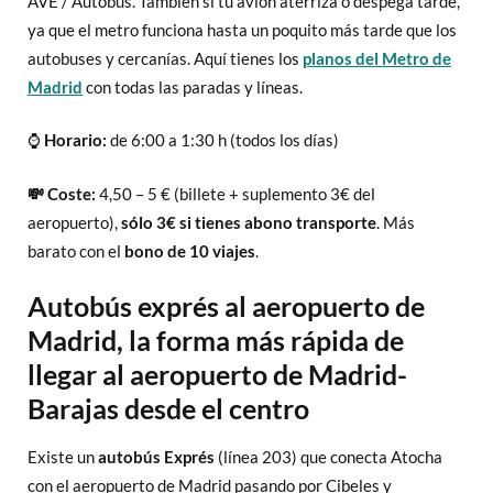
AVE / Autobús. También si tu avión aterriza o despega tarde,
ya que el metro funciona hasta un poquito más tarde que los
autobuses y cercanías. Aquí tienes los
planos del Metro de
Madrid
con todas las paradas y líneas.
⌚
Horario:
de 6:00 a 1:30 h (todos los días)
💸 Coste:
4,50 – 5 € (billete + suplemento 3€ del
aeropuerto),
sólo 3€ si tienes abono
transporte
. Más
barato con el
bono de 10 viajes
.
Autobús exprés al aeropuerto de
Madrid, la forma más rápida de
llegar al aeropuerto de Madrid-
Barajas desde el centro
Existe un
autobús Exprés
(línea 203) que conecta Atocha
con el aeropuerto de Madrid pasando por Cibeles y