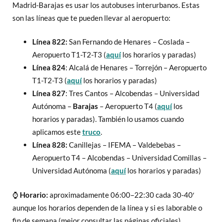
Madrid-Barajas es usar los autobuses interurbanos. Estas
son las líneas que te pueden llevar al aeropuerto:
Línea 822:
San Fernando de Henares – Coslada –
Aeropuerto T1-T2-T3 (
aquí
los horarios y paradas)
Línea 824
: Alcalá de Henares – Torrejón – Aeropuerto
T1-T2-T3 (
aquí
los horarios y paradas)
Línea 827
: Tres Cantos – Alcobendas – Universidad
Autónoma –
Barajas
– Aeropuerto T4 (
aquí
los
horarios y paradas). También lo usamos cuando
aplicamos este
truco
.
Línea 828:
Canillejas – IFEMA – Valdebebas –
Aeropuerto T4 – Alcobendas – Universidad Comillas –
Universidad Autónoma (
aquí
los horarios y paradas)
⌚
Horario:
aproximadamente 06:00–22:30 cada 30-40′
aunque los horarios dependen de la línea y si es laborable o
fin de semana (mejor consultar las páginas oficiales).