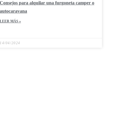
Consejos para alquilar una furgoneta camper o
autocaravana
LEER MÁS »
14/04/2024