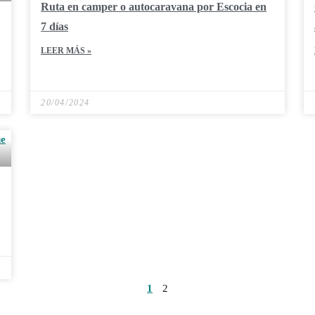
Ruta en camper o autocaravana por Escocia en
7 días
LEER MÁS »
20/04/2024
1
2